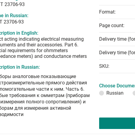
T 23706-93
Format:
e in Russian:
Т 23706-93
Page count:
ription in English:
ct acting indicating electrical measuring
Delivery time (fo
ruments and their accessories. Part 6.
ial requirements for ohmmeters
Delivery time (fo
pedance meters) and conductance meters
SKU:
ription in Russian:
боры аналоговые показывающие
ктроизмерительные прямого действия
Choose Documen
спомогательные части к ним. Часть 6.
Russian
бые требования к омметрам (приборам
 измерения полного сопротивления) и
борам для измерения активной
водимости