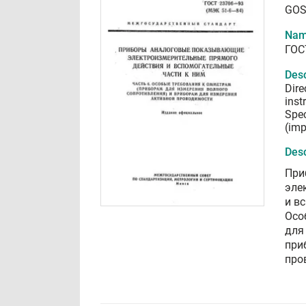
GOS
Nam
ГОС
Desc
Dire
inst
Spec
(im
Desc
При
эле
и в
Осо
для
при
про