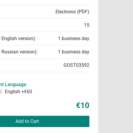
Electronic (PDF)
15
r English version):
1 business day
r Russian version):
1 business day
GOST03592
t Language:
English
+€60
€10
Add to Cart